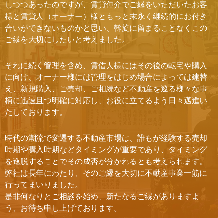
しつつあったのですが、賃貸仲介でご縁をいただいたお客
様と賃貸人（オーナー）様ともっと末永く継続的にお付き
合いができないものかと思い、斡旋に留まることなくこの
ご縁を大切にしたいと考えました。
それに続く管理を含め、賃借人様にはその後の転宅や購入
に向け、オーナー様には管理をはじめ場合によっては建替
え、新規購入、ご売却、ご相続など不動産を巡る様々な事
柄に迅速且つ明確に対応し、お役に立てるよう日々邁進い
たしております。
時代の潮流で変遷する不動産市場は、誰もが経験する売却
時期や購入時期などタイミングが重要であり、タイミング
を逸脱することでその成否が分かれるとも考えられます。
弊社は長年にわたり、そのご縁を大切に不動産事業一筋に
行ってまいりました。
是非何なりとご相談を始め、新たなるご縁がありますよ
う、お待ち申し上げております。